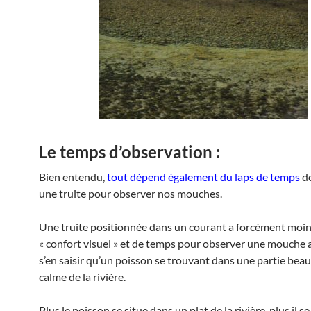
Le temps d’observation :
Bien entendu,
tout dépend également du laps de temps
do
une truite pour observer nos mouches.
Une truite positionnée dans un courant a forcément moin
« confort visuel » et de temps pour observer une mouche 
s’en saisir qu’un poisson se trouvant dans une partie bea
calme de la rivière.
Plus le poisson se situe dans un plat de la rivière, plus il 