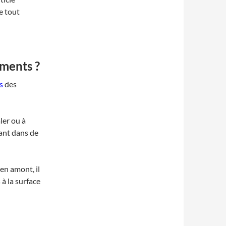
e tout
ements ?
s
des
ler ou à
tant dans de
en amont, il
 à la surface