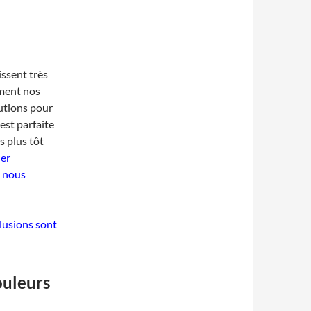
issent très
ement nos
autions pour
est parfaite
ns plus tôt
er
i nous
clusions sont
ouleurs