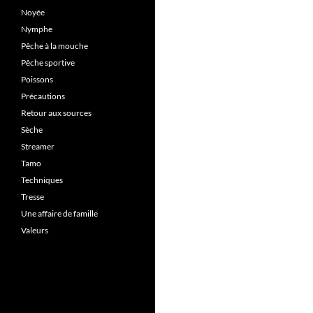
Noyée
Nymphe
Pêche à la mouche
Pêche sportive
Poissons
Précautions
Retour aux sources
Sèche
Streamer
Tamo
Techniques
Tresse
Une affaire de famille
Valeurs