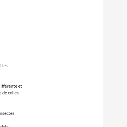
i les
ifférente et
 de celles
insectes.
ticle