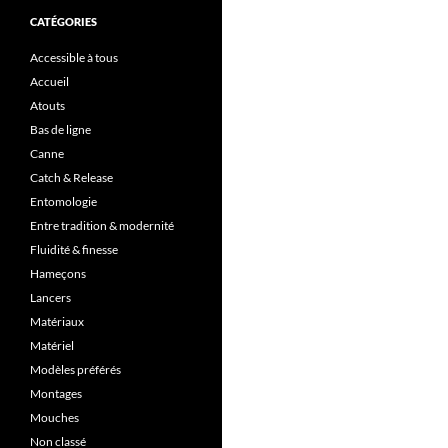
CATÉGORIES
Accessible à tous
Accueil
Atouts
Bas de ligne
Canne
Catch & Release
Entomologie
Entre tradition & modernité
Fluidité & finesse
Hameçons
Lancers
Matériaux
Matériel
Modèles préférés
Montages
Mouches
Non classé