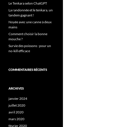
Le Tenkara selon ChatGPT
La randonnée et le tenkara, un
tandem gagnant !
Noyée avec une canne à deux
mains
Comment choisir la bonne
mouche ?
Survie des poissons : pour un
no-kill efficace
COMMENTAIRES RÉCENTS
ARCHIVES
janvier 2024
juillet 2020
avril 2020
mars 2020
février 2020