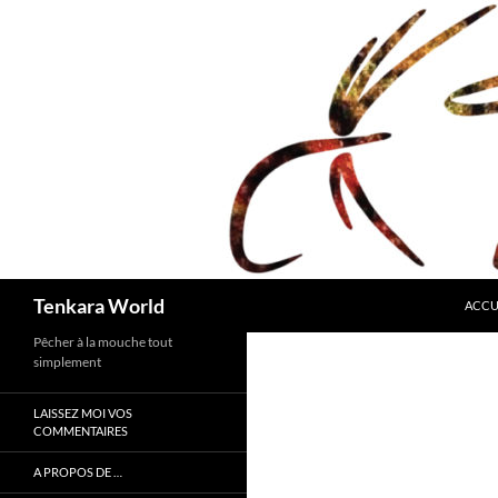
ALLE
Recherche
Tenkara World
ACCU
Pêcher à la mouche tout
simplement
LAISSEZ MOI VOS
COMMENTAIRES
A PROPOS DE …