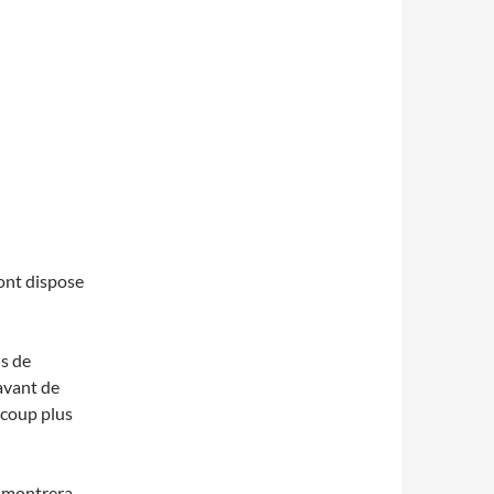
nt dispose
s de
avant de
ucoup plus
se montrera