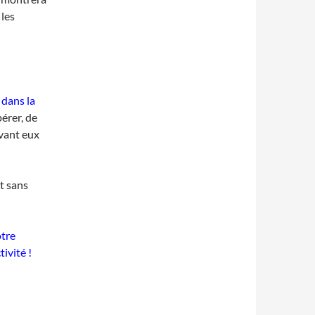
 les
 dans la
érer, de
evant eux
et sans
otre
ivité !