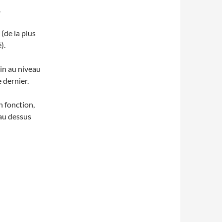
.
(de la plus
).
ain au niveau
 dernier.
n fonction,
 au dessus