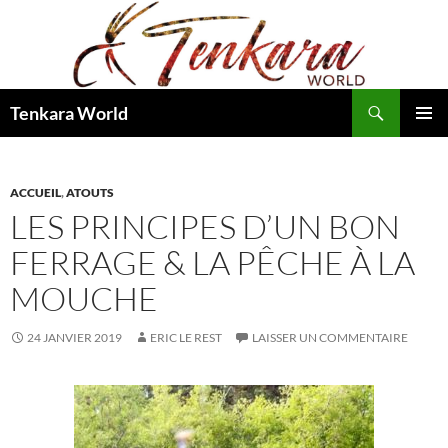
Recherche
Tenkara World
ALLER
MENU
AU
PRINCI
CONTENU
ACCUEIL
,
ATOUTS
LES PRINCIPES D’UN BON
FERRAGE & LA PÊCHE À LA
MOUCHE
24 JANVIER 2019
ERIC LE REST
LAISSER UN COMMENTAIRE