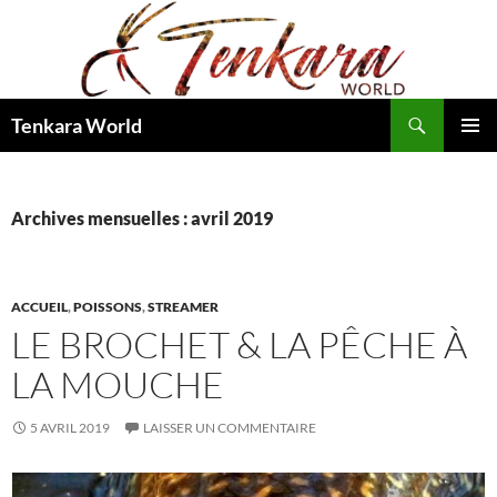
Recherche
Tenkara World
ALLER
MENU
AU
PRINCI
CONTENU
Archives mensuelles : avril 2019
ACCUEIL
,
POISSONS
,
STREAMER
LE BROCHET & LA PÊCHE À
LA MOUCHE
5 AVRIL 2019
LAISSER UN COMMENTAIRE