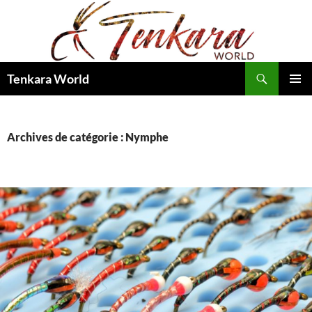
Recherche
Tenkara World
ALLER
MENU
AU
PRINCI
CONTENU
Archives de catégorie : Nymphe