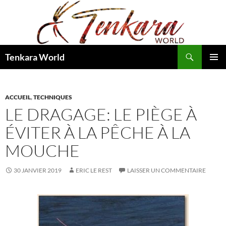
Recherche
Tenkara World
ALLER
MENU
AU
PRINCI
CONTENU
ACCUEIL
,
TECHNIQUES
LE DRAGAGE: LE PIÈGE À
ÉVITER À LA PÊCHE À LA
MOUCHE
30 JANVIER 2019
ERIC LE REST
LAISSER UN COMMENTAIRE